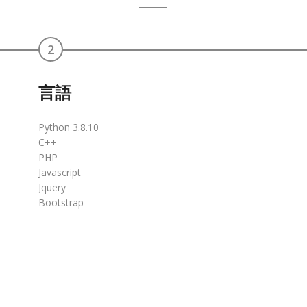
2
言語
Python 3.8.10
C++
PHP
Javascript
Jquery
Bootstrap