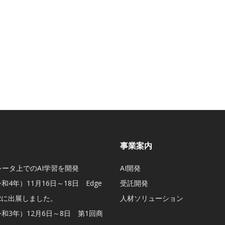
事業案内
レータ上でのAI学習を開発
AI開発
令和4年）11月16日～18日 Edge
受託開発
022に出展しました。
人材ソリューション
令和3年）12月6日～8日 第1回商