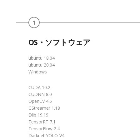
1
OS・ソフトウェア
ubuntu 18.04
ubuntu 20.04
Windows
CUDA 10.2
CUDNN 8.0
OpenCV 4.5
GStreamer 1.18
Dlib 19.19
TensorRT 7.1
TensorFlow 2.4
Darknet YOLO-V4