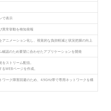
ンで表示
び異常挙動を検知発報
をアニメーション化し、視覚的な負担軽減と状況把握の向上
イム確認のため要望に合わせたアプリケーションを開発
況をストリーム配信。
するWEBページを作成。
ワーク障害回避のため、4.9GHz帯で専用ネットワークを構